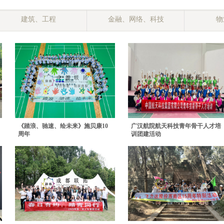
建筑、工程
金融、网络、科技
物
《踏浪、驰速、绘未来》施贝康10
广汉航院航天科技青年骨干人才培
周年
训团建活动