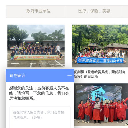
政府事业单位
医疗、保险、美容
众越口腔团建活动《老板说，今天
优刻得《登老峨赏风光，聚优刻向
请您留言
靠本事吃饭，玩好才能吃好！》
新程》两日活动
感谢您的关注，当前客服人员不在
线，请填写一下您的信息，我们会
尽快和您联系。