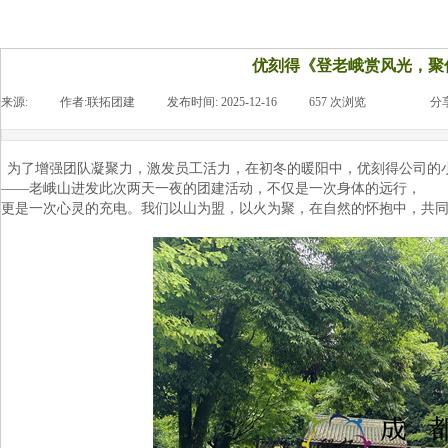
优刻得《登老峨赏风光，聚
来源:
|
作者:
联拓团建
|
发布时间:
2025-12-16
|
657
次浏览
|
|
分
为了增强团队凝聚力，激发员工活力，在初冬的暖阳中，优刻得公司的小
——老峨山进发此次两天一夜的
团建活动
，不仅是一次身体的远行，
更是一次心灵的充电。我们以山为盟，以火为聚，在自然的怀抱中，共