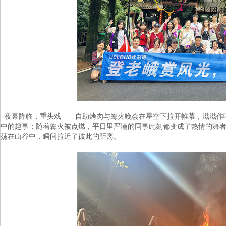
夜幕降临，重头戏——自助烤肉与篝火晚会在星空下拉开帷幕，滋滋作
中的趣事；随着篝火被点燃，平日里严谨的同事此刻都变成了热情的舞
荡在山谷中，瞬间拉近了彼此的距离。