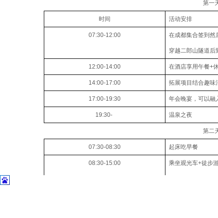
第一
时间
活动安排
07:30-12:00
在成都集合签到然
穿越二郎山隧道后
12:00-14:00
在酒店享用午餐+
14:00-17:00
拓展项目结合趣味
17:00-19:30
年会晚宴，可以融
19:30-
温泉之夜
第二
07:30-08:30
起床吃早餐
08:30-15:00
乘坐观光车+徒步
全天分队进行景区
午餐安排为路餐（
15:00-16:30
出发前往泸定县泸