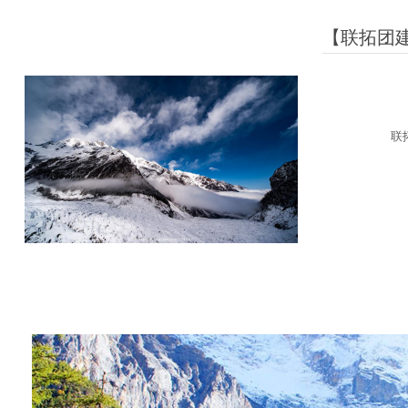
【联拓团
联