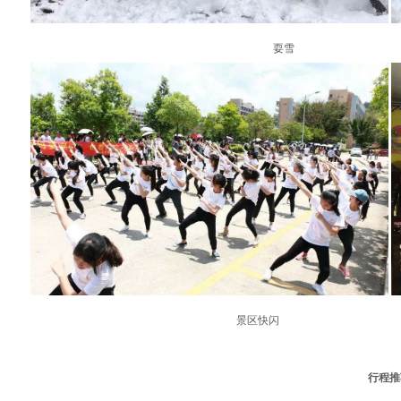
耍雪 
景区快闪
行程推